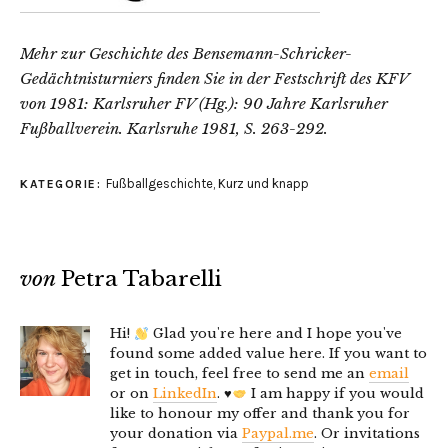
Mehr zur Geschichte des Bensemann-Schricker-
Gedächtnisturniers finden Sie in der Festschrift des KFV
von 1981: Karlsruher FV (Hg.): 90 Jahre Karlsruher
Fußballverein. Karlsruhe 1981, S. 263-292.
Fußballgeschichte
,
Kurz und knapp
KATEGORIE:
von
Petra Tabarelli
Hi!
Glad you're here and I hope you've
found some added value here. If you want to
get in touch, feel free to send me an
email
or on
LinkedIn
.
♥️
I am happy if you would
like to honour my offer and thank you for
your donation via
Paypal.me
. Or invitations