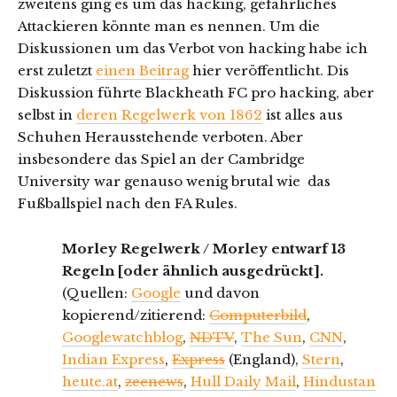
zweitens ging es um das hacking, gefährliches
Attackieren könnte man es nennen. Um die
Diskussionen um das Verbot von hacking habe ich
erst zuletzt
einen Beitrag
hier veröffentlicht. Dis
Diskussion führte Blackheath FC pro hacking, aber
selbst in
deren Regelwerk von 1862
ist alles aus
Schuhen Herausstehende verboten. Aber
insbesondere das Spiel an der Cambridge
University war genauso wenig brutal wie das
Fußballspiel nach den FA Rules.
Morley Regelwerk / Morley entwarf 13
Regeln [oder ähnlich ausgedrückt].
(Quellen:
Google
und davon
kopierend/zitierend:
Computerbild
,
Googlewatchblog
,
NDTV
,
The Sun
,
CNN
,
Indian Express
,
Express
(England),
Stern
,
heute.at
,
zeenews
,
Hull Daily Mail
,
Hindustan