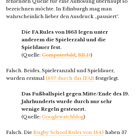
fehlenden Quelle für eine Auflösung überhaupt so
bezeichnen möchte. In Edinburgh mag man
wahrscheinlich lieber den Ausdruck „pausiert“.
Die FA Rules von 1863 legen unter
anderem die Spielerzahl und die
Spieldauer fest.
(Quelle:
Computerbild
,
BILD
)
Falsch. Beides, Spieleranzahl und Spieldauer,
wurden erstmal
1897 durch das IFAB
festgelegt.
Das Fußballspiel gegen Mitte/Ende des 19.
Jahrhunderts wurde durch nur sehr
wenige Regeln gesteuert.
(Quelle:
Googlewatchblog
)
Falsch. Die
Rugby School Rules von 1845
haben 37