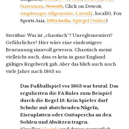
Statesman
,
News18
, Click on Detroit,
Augsburger Allgemeine
,
Latestly
, local10, Fox
Sports Asia,
DNA India
,
Spiegel Online
)
Streitbar. Was ist „chaotisch“? Unreglementiert?
Gefährlicher? Hier wäre eine eindeutigere
Benennung sinnvoll gewesen. Chaotisch meint
vielleicht auch, dass es kein in ganz England
gültiges Regelwerk gab. Aber das blieb auch noch
viele Jahre nach 1863 so.
Das Fußballspiel vor 1863 war brutal. Das
regulierten die FA Rules zum Beispiel
durch die Regel 13: Kein Spieler darf
Schuhe mit abstehenden Nägeln,
Eisenplatten oder Guttapercha an den
Sohlen und Absätzen tragen.