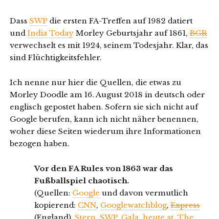
Dass
SWP
die ersten FA-Treffen auf 1982 datiert
und
India Today
Morley Geburtsjahr auf 1861,
BGR
verwechselt es mit 1924, seinem Todesjahr. Klar, das
sind Flüchtigkeitsfehler.
Ich nenne nur hier die Quellen, die etwas zu
Morley Doodle am 16. August 2018 in deutsch oder
englisch gepostet haben. Sofern sie sich nicht auf
Google berufen, kann ich nicht näher benennen,
woher diese Seiten wiederum ihre Informationen
bezogen haben.
Vor den FA Rules von 1863 war das
Fußballspiel chaotisch.
(Quellen:
Google
und davon vermutlich
kopierend:
CNN
,
Googlewatchblog
,
Express
(England),
Stern
,
SWP
,
Gala
,
heute.at
,
The