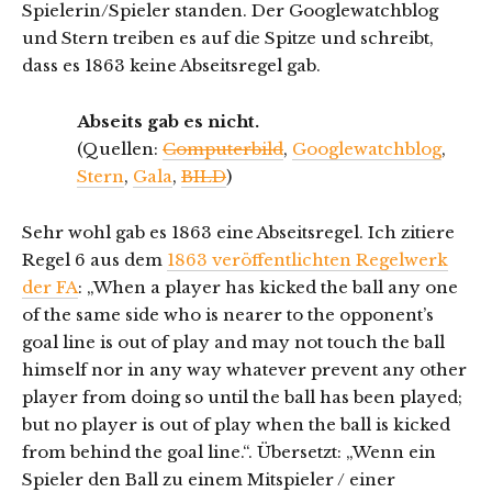
Spielerin/Spieler standen. Der Googlewatchblog
und Stern treiben es auf die Spitze und schreibt,
dass es 1863 keine Abseitsregel gab.
Abseits gab es nicht.
(Quellen:
Computerbild
,
Googlewatchblog
,
Stern
,
Gala
,
BILD
)
Sehr wohl gab es 1863 eine Abseitsregel. Ich zitiere
Regel 6 aus dem
1863 veröffentlichten Regelwerk
der FA
: „When a player has kicked the ball any one
of the same side who is nearer to the opponent’s
goal line is out of play and may not touch the ball
himself nor in any way whatever prevent any other
player from doing so until the ball has been played;
but no player is out of play when the ball is kicked
from behind the goal line.“. Übersetzt: „Wenn ein
Spieler den Ball zu einem Mitspieler / einer