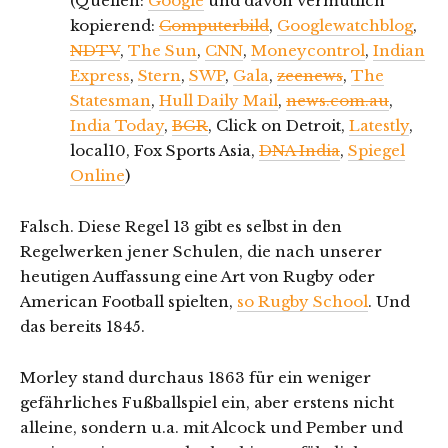
(Quellen:
Google
und davon vermutlich
kopierend:
Computerbild
,
Googlewatchblog
,
NDTV
,
The Sun
,
CNN
,
Moneycontrol
,
Indian
Express
,
Stern
,
SWP
,
Gala
,
zeenews
,
The
Statesman
,
Hull Daily Mail
,
news.com.au
,
India Today
,
BGR
, Click on Detroit,
Latestly
,
local10, Fox Sports Asia,
DNA India
,
Spiegel
Online
)
Falsch. Diese Regel 13 gibt es selbst in den
Regelwerken jener Schulen, die nach unserer
heutigen Auffassung eine Art von Rugby oder
American Football spielten,
so Rugby School
. Und
das bereits 1845.
Morley stand durchaus 1863 für ein weniger
gefährliches Fußballspiel ein, aber erstens nicht
alleine, sondern u.a. mit Alcock und Pember und