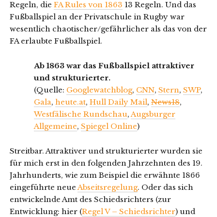
Regeln, die
FA Rules von 1863
13 Regeln. Und das
Fußballspiel an der Privatschule in Rugby war
wesentlich chaotischer/gefährlicher als das von der
FA erlaubte Fußballspiel.
Ab 1863 war das Fußballspiel attraktiver
und strukturierter.
(Quelle:
Googlewatchblog
,
CNN
,
Stern
,
SWP
,
Gala
,
heute.at
,
Hull Daily Mail
,
News18
,
Westfälische Rundschau
,
Augsburger
Allgemeine
,
Spiegel Online
)
Streitbar. Attraktiver und strukturierter wurden sie
für mich erst in den folgenden Jahrzehnten des 19.
Jahrhunderts, wie zum Beispiel die erwähnte 1866
eingeführte neue
Abseitsregelung
. Oder das sich
entwickelnde Amt des Schiedsrichters (zur
Entwicklung: hier (
Regel V – Schiedsrichter
) und