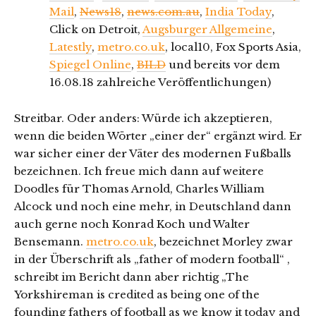
Mail
,
News18
,
news.com.au
,
India Today
,
Click on Detroit,
Augsburger Allgemeine
,
Latestly
,
metro.co.uk
, local10, Fox Sports Asia,
Spiegel Online
,
BILD
und bereits vor dem
16.08.18 zahlreiche Veröffentlichungen)
Streitbar. Oder anders: Würde ich akzeptieren,
wenn die beiden Wörter „einer der“ ergänzt wird. Er
war sicher einer der Väter des modernen Fußballs
bezeichnen. Ich freue mich dann auf weitere
Doodles für Thomas Arnold, Charles William
Alcock und noch eine mehr, in Deutschland dann
auch gerne noch Konrad Koch und Walter
Bensemann.
metro.co.uk
, bezeichnet Morley zwar
in der Überschrift als „father of modern football“ ,
schreibt im Bericht dann aber richtig „The
Yorkshireman is credited as being one of the
founding fathers of football as we know it today and